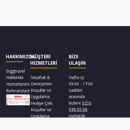
HAKKIMIZDA
MÜŞTERİ
BİZE
HİZMETLERİ
ULAŞIN
Biggtravel
Hakkında
Seyahat &
Hafta içi
Deneyimler
09:00 - 17:00
Hizmetlerimiz
Koşullar ve
saatleri
Referanslarımız
Uygulama
arasında
bizlere
0216
Hediye Çeki
538 65 66
Koşullar ve
numaralı
Uygulama
telefondan
ulaşabilirsiniz.