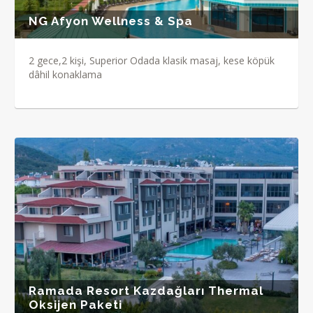
NG Afyon Wellness & Spa
2 gece,2 kişi, Superior Odada klasik masaj, kese köpük
dâhil konaklama
Ramada Resort Kazdağları Thermal
Oksijen Paketi