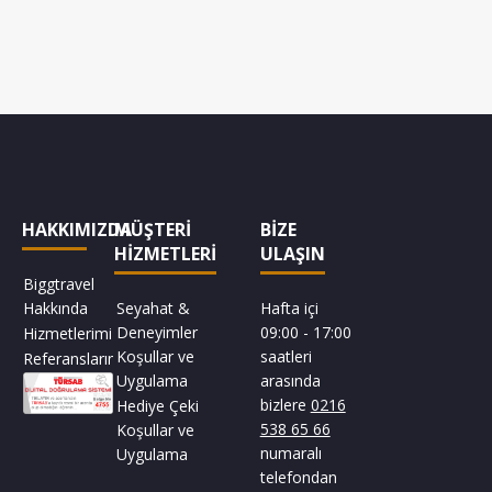
HAKKIMIZDA
MÜŞTERİ
BİZE
HİZMETLERİ
ULAŞIN
Biggtravel
Hakkında
Seyahat &
Hafta içi
Deneyimler
09:00 - 17:00
Hizmetlerimiz
Koşullar ve
saatleri
Referanslarımız
Uygulama
arasında
bizlere
0216
Hediye Çeki
538 65 66
Koşullar ve
numaralı
Uygulama
telefondan