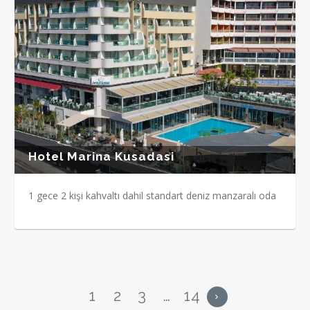
Hotel Marina Kusadasi
1 gece 2 kişi kahvaltı dahil standart deniz manzaralı oda
1
2
3
…
14