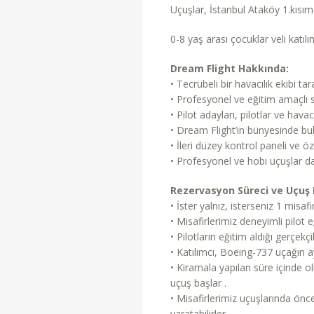
Uçuşlar, İstanbul Ataköy 1.kısı
0-8 yaş arası çocuklar veli katılım
Dream Flight Hakkında:
• Tecrübeli bir havacılık ekibi t
• Profesyonel ve eğitim amaçlı s
• Pilot adayları, pilotlar ve hav
• Dream Flight’ın bünyesinde bu
• İleri düzey kontrol paneli ve ö
• Profesyonel ve hobi uçuşlar d
Rezervasyon Süreci ve Uçuş 
• İster yalnız, isterseniz 1 misa
• Misafirlerimiz deneyimli pilot 
• Pilotların eğitim aldığı gerçekç
• Katılımcı, Boeing-737 uçağın a
• Kiramala yapılan süre içinde o
uçuş başlar .
• Misafirlerimiz uçuşlarında önc
yaratabilirler.