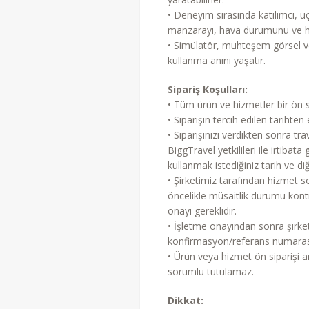
• Deneyim sırasında katılımcı, uç
manzarayı, hava durumunu ve hat
• Simülatör, muhteşem görsel ve 
kullanma anını yaşatır.
Sipariş Koşulları:
• Tüm ürün ve hizmetler bir ön si
• Siparişin tercih edilen tariht
• Siparişinizi verdikten sonra 
BiggTravel yetkilileri ile irtiba
kullanmak istediğiniz tarih ve diğ
• Şirketimiz tarafından hizmet son
öncelikle müsaitlik durumu kontr
onayı gereklidir.
• İşletme onayından sonra şirke
konfirmasyon/referans numarası 
• Ürün veya hizmet ön siparişi ar
sorumlu tutulamaz.
Dikkat: