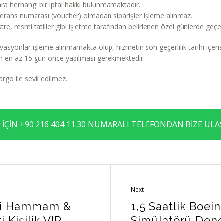
nra herhangi bir iptal hakkı bulunmamaktadır.
erans numarası (voucher) olmadan siparişler işleme alınmaz.
re, resmi tatiller gibi işletme tarafından belirlenen özel günlerde geçerl
vasyonlar işleme alınmamakta olup, hizmetin son geçerlilik tarihi içeris
en en az 15 gün önce yapılması gerekmektedir.
argo ile sevk edilmez.
 İÇİN +90 216 404 11 30 NUMARALI TELEFONDAN BİZE ULAŞ
Next
nni Hammam &
1,5 Saatlik Boei
i Kişilik VIP
Simülatörü Den