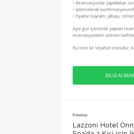
• Rezervasyonlar yapıldıktan so
• İşletmelerde konfirmasyon/ref
• Fiyatlar bayram, yılbaşı, sömest
Aynı gün içerisinde yapılan rezer
rezervasyonların istenen tariht
Bu ürün bir seyahat ürünüdür, k
BİLGİ ALMAK
Previous
Lazzoni Hotel O
Spa’da 2 Kişi için İk