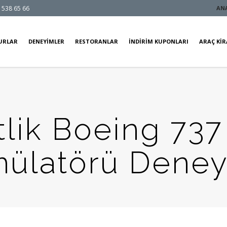
 538 65 66
AN
URLAR
DENEYIMLER
RESTORANLAR
İNDIRIM KUPONLARI
ARAÇ KI
tlik Boeing 73
mülatörü Deney