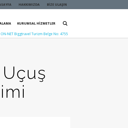
ASAYFA
HAKKIMIZDA
BIZE ULAŞIN
RALAMA
KURUMSAL HIZMETLER
ON-NET Biggtravel Turizm Belge No: 4755
7 Uçuş
imi