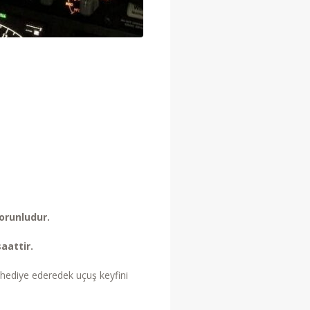
zorunludur.
aattir.
e hediye ederedek uçuş keyfini