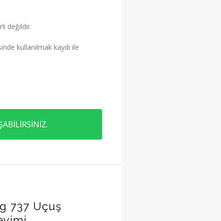
i değildir.
inde kullanılmak kaydı ile
ABİLİRSİNİZ.
ng 737 Uçuş
eyimi