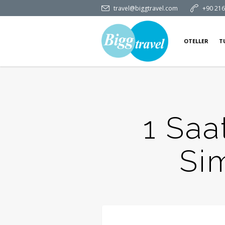
travel@biggtravel.com
+90 216
OTELLER
T
1 Saa
Si