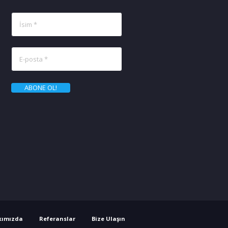
kımızda
Referanslar
Bize Ulaşın