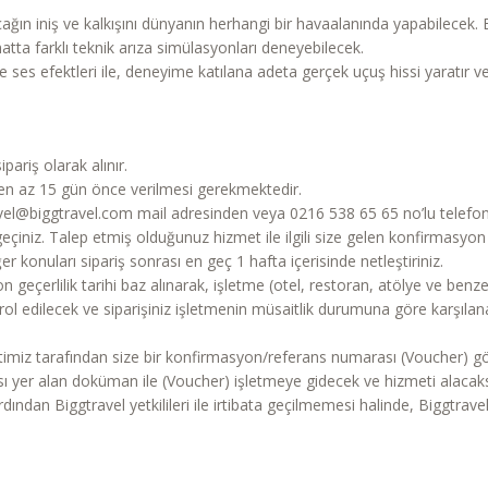
ağın iniş ve kalkışını dünyanın herhangi bir havaalanında yapabilecek. B
ta farklı teknik arıza simülasyonları deneyebilecek.
ses efektleri ile, deneyime katılana adeta gerçek uçuş hissi yaratır ve
pariş olarak alınır.
en en az 15 gün önce verilmesi gerekmektedir.
travel@biggtravel.com mail adresinden veya 0216 538 65 65 no’lu telefo
ta geçiniz. Talep etmiş olduğunuz hizmet ile ilgili size gelen konfirmasyo
er konuları sipariş sonrası en geç 1 hafta içerisinde netleştiriniz.
 geçerlilik tarihi baz alınarak, işletme (otel, restoran, atölye ve benzeri
ol edilecek ve siparişiniz işletmenin müsaitlik durumuna göre karşıla
timiz tarafından size bir konfirmasyon/referans numarası (Voucher) gö
yer alan doküman ile (Voucher) işletmeye gidecek ve hizmeti alacaks
dından Biggtravel yetkilileri ile irtibata geçilmemesi halinde, Biggtrave