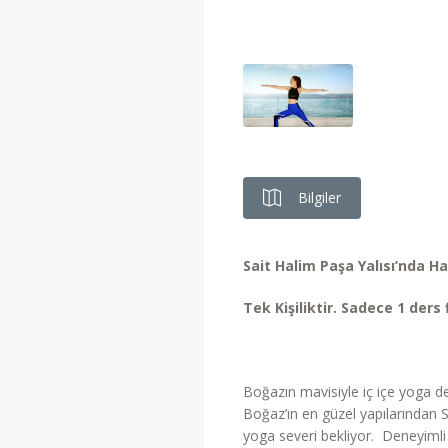
Bilgiler
Sait Halim Paşa Yalısı’nda H
Tek Kişiliktir. Sadece 1 ders f
Boğazın mavisiyle iç içe yoga der
Boğaz’ın en güzel yapılarından S
yoga severi bekliyor. Deneyimli