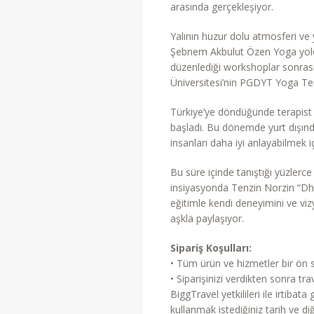
arasında gerçekleşiyor.
Yalının huzur dolu atmosferi ve 
Şebnem Akbulut Özen Yoga yolc
düzenlediği workshoplar sonrası
Üniversitesi’nin PGDYT Yoga Tera
Türkiye’ye döndüğünde terapis
başladı. Bu dönemde yurt dışından
insanları daha iyi anlayabilmek
Bu süre içinde tanıştığı yüzlerc
insiyasyonda Tenzin Norzin “Dhar
eğitimle kendi deneyimini ve vi
aşkla paylaşıyor.
Sipariş Koşulları:
• Tüm ürün ve hizmetler bir ön si
• Siparişinizi verdikten sonra 
BiggTravel yetkilileri ile irtiba
kullanmak istediğiniz tarih ve diğ