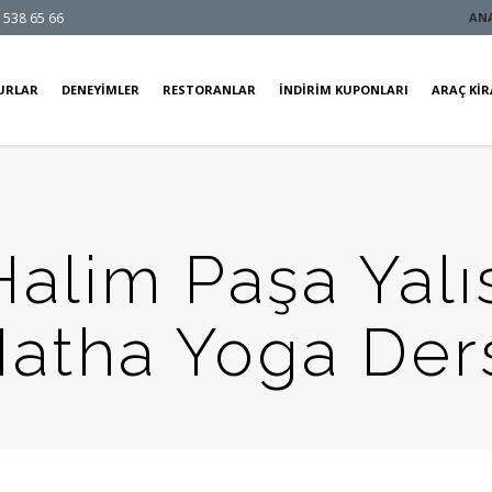
 538 65 66
AN
URLAR
DENEYIMLER
RESTORANLAR
İNDIRIM KUPONLARI
ARAÇ KI
Halim Paşa Yalı
atha Yoga Der