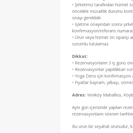
• Şirketimiz tarafından hizmet son
öncelikle müsaitlik durumu kontr
onayı gereklidir.
• İşletme onayından sonra şirke
konfirmasyon/referans numarası 
• Ürün veya hizmet ön siparişi ar
sorumlu tutulamaz.
Dikkat:
• Rezervasyonların 3 iş günü ön
• Rezervasyonlar yapıldıktan so
• Yoga Dersi için konfirmasyon 
• Fiyatlar bayram, yılbaşı, sömest
Adres:
Yeniköy Mahallesi, Köyb
Aynı gün içerisinde yapılan rezer
rezervasyonların istenen tariht
Bu ürün bir seyahat ürünüdür, k