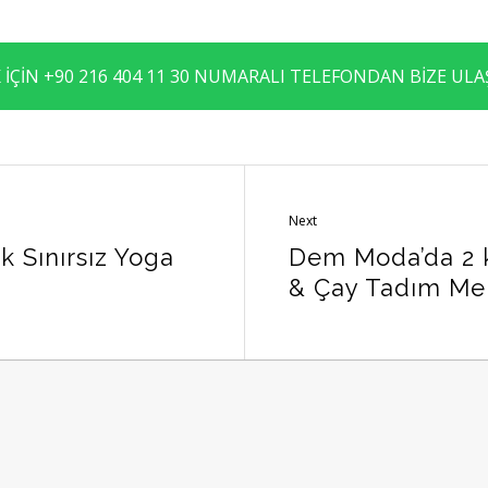
 İÇİN +90 216 404 11 30 NUMARALI TELEFONDAN BİZE ULAŞ
Next
k Sınırsız Yoga
Dem Moda’da 2 k
& Çay Tadım M