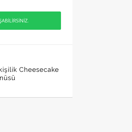
ABİLİRSİNİZ.
işilik Cheesecake
enüsü