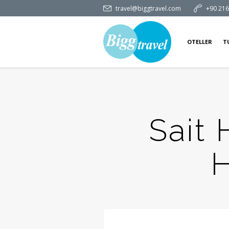
travel@biggtravel.com
+90 216
OTELLER
T
Sait 
H