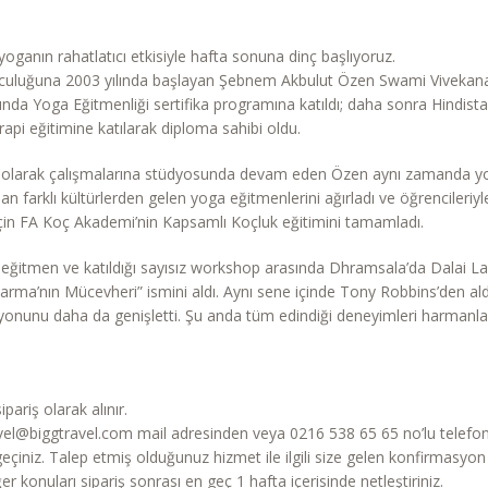
yoganın rahatlatıcı etkisiyle hafta sonuna dinç başlıyoruz.
uluğuna 2003 yılında başlayan Şebnem Akbulut Özen Swami Vivekanand
nda Yoga Eğitmenliği sertifika programına katıldı; daha sonra Hindis
pi eğitimine katılarak diploma sahibi oldu.
t olarak çalışmalarına stüdyosunda devam eden Özen aynı zamanda yo
 farklı kültürlerden gelen yoga eğitmenlerini ağırladı ve öğrencileriyle 
 için FA Koç Akademi’nin Kapsamlı Koçluk eğitimini tamamladı.
e eğitmen ve katıldığı sayısız workshop arasında Dhramsala’da Dalai La
ma’nın Mücevheri” ismini aldı. Aynı sene içinde Tony Robbins’den aldığı
zyonunu daha da genişletti. Şu anda tüm edindiği deneyimleri harmanl
pariş olarak alınır.
travel@biggtravel.com mail adresinden veya 0216 538 65 65 no’lu telefo
ta geçiniz. Talep etmiş olduğunuz hizmet ile ilgili size gelen konfirmasyo
er konuları sipariş sonrası en geç 1 hafta içerisinde netleştiriniz.