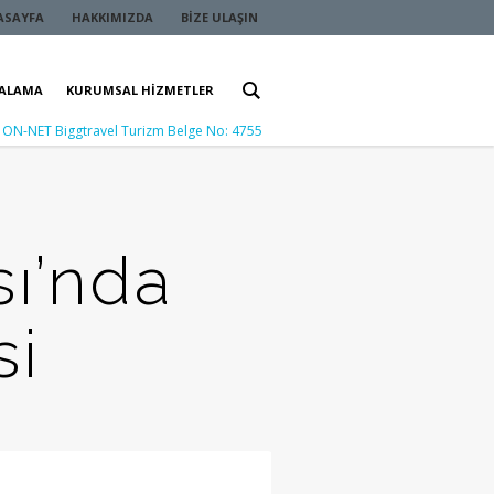
ASAYFA
HAKKIMIZDA
BIZE ULAŞIN
RALAMA
KURUMSAL HIZMETLER
ON-NET Biggtravel Turizm Belge No: 4755
sı’nda
si