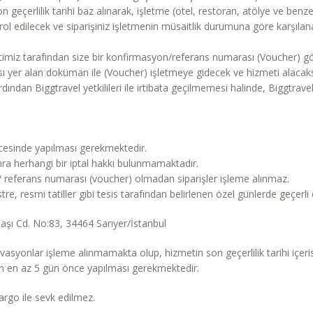
 geçerlilik tarihi baz alınarak, işletme (otel, restoran, atölye ve benzeri
ol edilecek ve siparişiniz işletmenin müsaitlik durumuna göre karşıla
timiz tarafından size bir konfirmasyon/referans numarası (Voucher) gö
yer alan doküman ile (Voucher) işletmeye gidecek ve hizmeti alacaks
dından Biggtravel yetkilileri ile irtibata geçilmemesi halinde, Biggtrave
cesinde yapılması gerekmektedir.
nra herhangi bir iptal hakkı bulunmamaktadır.
/ referans numarası (voucher) olmadan siparişler işleme alınmaz.
re, resmi tatiller gibi tesis tarafından belirlenen özel günlerde geçerli d
aşı Cd. No:83, 34464 Sarıyer/İstanbul
vasyonlar işleme alınmamakta olup, hizmetin son geçerlilik tarihi içeris
en en az 5 gün önce yapılması gerekmektedir.
argo ile sevk edilmez.