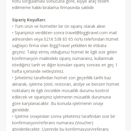
notu sorgulaması sonucuna göre, kişiye araç teslim
edilmeme hakkı kiralama firmasında saklıdır.
Sipariş Koşulları:
• Tüm ürün ve hizmetler bir ön sipariş olarak alınır.
• Siparişinizi verdikten sonra travel@biggtravel.com mail
adresinden veya 0216 538 65 65 no’lu telefondan hizmet
sağlayıcı firma olan BiggTravel yetkilileri ile irtibata
geçiniz. Talep etmiş olduğunuz hizmet ile ilgili size gelen
konfirmasyon mailindeki sipariş numaranız, kullanmak
istediğiniz tarih ve diğer konuları sipariş sonrası en geç 1
hafta içerisinde netleştiriniz.
• Şirketimiz tarafından hizmet son geçerlilik tarihi baz
alınarak, işletme (otel, restoran, atölye ve benzeri hizmet
noktaları) ile ilgili öncelikle müsaitlik durumu kontrol
edilecek ve siparişiniz işletmenin müsaitlik durumuna
göre karşılanacaktır. Bu konuda işletmenin onayı
gereklidir.
• İşletme onayından sonra şirketimiz tarafından size bir
konfirmasyon/referans numarası (Voucher)
gönderilecektir. Üzerinde bu konfirmasyon/referans