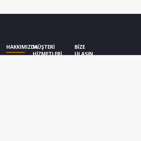
HAKKIMIZDA
MÜŞTERİ
BİZE
HİZMETLERİ
ULAŞIN
Biggtravel
Hakkında
Seyahat &
Hafta içi
Deneyimler
09:00 - 17:00
Hizmetlerimiz
Koşullar ve
saatleri
Referanslarımız
Uygulama
arasında
bizlere
0216
Hediye Çeki
538 65 66
Koşullar ve
numaralı
Uygulama
telefondan
ulaşabilirsiniz.
Açık Adres :
RÜZGARLI